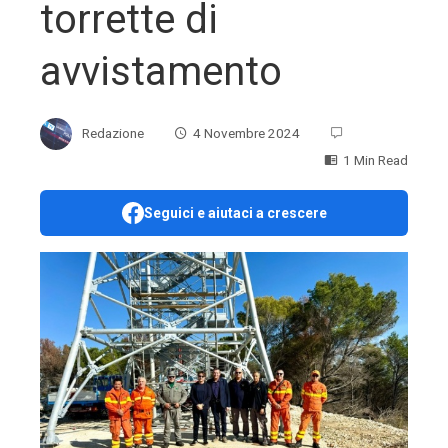
torrette di
avvistamento
Redazione
4 Novembre 2024
1 Min Read
Seguici e aiutaci a crescere
ebook
ter
edIn
erest