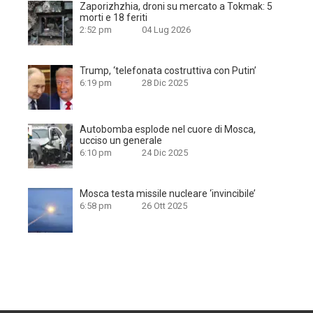
Zaporizhzhia, droni su mercato a Tokmak: 5
morti e 18 feriti
2:52 pm
04 Lug 2026
Trump, ‘telefonata costruttiva con Putin’
6:19 pm
28 Dic 2025
Autobomba esplode nel cuore di Mosca,
ucciso un generale
6:10 pm
24 Dic 2025
Mosca testa missile nucleare ‘invincibile’
6:58 pm
26 Ott 2025