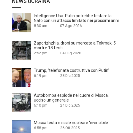
NEWS UCRAINA
Intelligence Usa: Putin potrebbe testare la
Nato con un attacco limitato nei prossimi anni
8:30 am
07 Ago 2026
Zaporizhzhia, droni su mercato a Tokmak: 5
morti e 18 feriti
2:52 pm
04 Lug 2026
Trump, ‘telefonata costruttiva con Putin’
6:19 pm
28 Dic 2025
Autobomba esplode nel cuore di Mosca,
ucciso un generale
6:10 pm
24 Dic 2025
Mosca testa missile nucleare ‘invincibile’
6:58 pm
26 Ott 2025