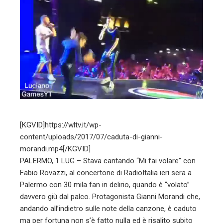
ter
edIn
erest
mbleupon
[KGVID]https://wltv.it/wp-
l
content/uploads/2017/07/caduta-di-gianni-
morandi.mp4[/KGVID]
PALERMO, 1 LUG – Stava cantando “Mi fai volare” con
Fabio Rovazzi, al concertone di RadioItalia ieri sera a
Palermo con 30 mila fan in delirio, quando è “volato”
davvero giù dal palco. Protagonista Gianni Morandi che,
andando all’indietro sulle note della canzone, è caduto
ma per fortuna non s’è fatto nulla ed è risalito subito