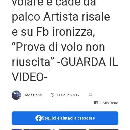
volare e cade da
palco Artista risale
e su Fb ironizza,
“Prova di volo non
riuscita” -GUARDA IL
VIDEO-
Redazione
1 Luglio 2017
1 Min Read
Seguici e aiutaci a crescere
ebook