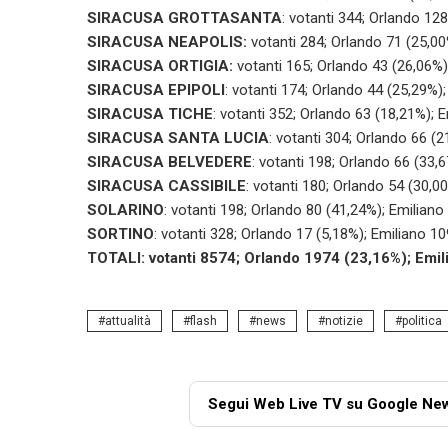
SIRACUSA GROTTASANTA
: votanti 344; Orlando 12
SIRACUSA NEAPOLIS:
votanti 284; Orlando 71 (25,00
SIRACUSA ORTIGIA:
votanti 165; Orlando 43 (26,06%)
SIRACUSA EPIPOLI
: votanti 174; Orlando 44 (25,29%)
SIRACUSA TICHE
: votanti 352; Orlando 63 (18,21%); 
SIRACUSA SANTA LUCIA
: votanti 304; Orlando 66 (
SIRACUSA BELVEDERE
: votanti 198; Orlando 66 (33,
SIRACUSA CASSIBILE
: votanti 180; Orlando 54 (30,0
SOLARINO
: votanti 198; Orlando 80 (41,24%); Emiliano
SORTINO
: votanti 328; Orlando 17 (5,18%); Emiliano 1
TOTALI: votanti 8574; Orlando 1974 (23,16%); Emil
attualità
flash
news
notizie
politica
Segui Web Live TV su Google Ne