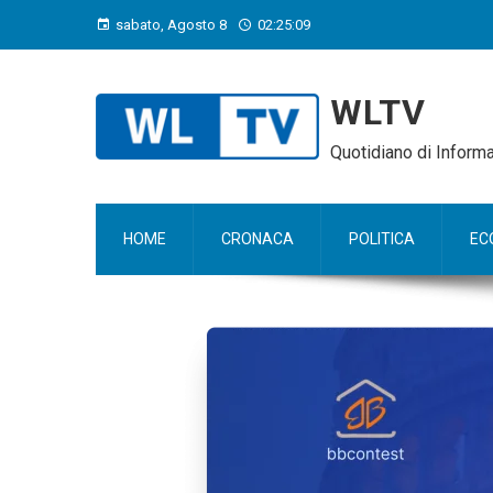
sabato, Agosto 8
02:25:10
WLTV
Quotidiano di Infor
HOME
CRONACA
POLITICA
EC