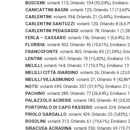
BUSCEMI:
votanti 115; Orlando 104 (92,04%); Emiliano 
CANICATTINI BAGNI
: votanti 125; Orlando 17 (13,60%
CARLENTINI
: votanti 394; Orlando 21 (5,44%); Emilian
CARLENTINI SANTUZZI
: votanti 120; Orlando 8 (6,6
CARLENTINI PEDAGAGGI
: votanti 78; Orlando 1 (1,2
FERLA – CASSARO
: votanti 156; Orlando 1 (0,64%); 
FLORIDIA
: votanti 432; Orlando 45 (10,61%); Emiliano 
FRANCOFONTE
: votanti 405; Orlando 85 (21,09%); Em
LENTINI
: votanti 457; Orlando 70 (15,42%); Emiliano 15
MELILLI
: votanti 164; Orlando 17 (10,37%); Emiliano 13
MELILLI CITTÀ GIARDINO
: votanti 26; Orlando 6 (23,
MELILLI VILLASMUNDO
: votanti 21; Orlando 9 (42,86
NOTO:
votanti 695; Orlando 357 (51,97%); Emiliano 21 
PACHINO
: votanti 289; Orlando 77 (26,64%); Emiliano 
PALAZZOLO ACREIDE
: votanti 185; Orlando 45 (24,3
PORTOPALO DI CAPO PASSERO
: votanti 224; Orlan
PRIOLO GARGALLO
: votanti 429; Orlando 25 (5,83%);
ROSOLINI
: votanti 313; Orlando 61 (19,61%); Emiliano 
SIRACUSA ACRADINA
: votanti 350; Orlando 69 (19,7