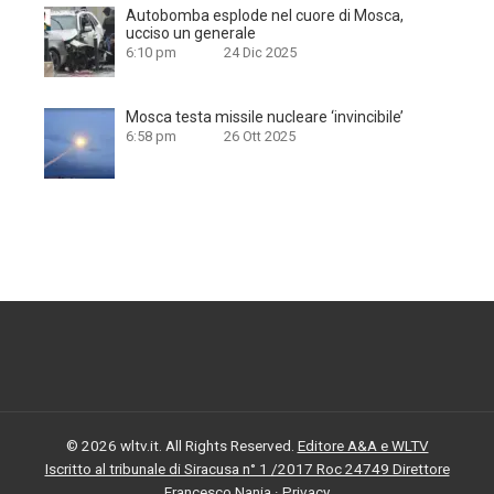
Autobomba esplode nel cuore di Mosca,
ucciso un generale
6:10 pm
24 Dic 2025
Mosca testa missile nucleare ‘invincibile’
6:58 pm
26 Ott 2025
© 2026 wltv.it. All Rights Reserved.
Editore A&A e WLTV
Iscritto al tribunale di Siracusa n° 1 /2017 Roc 24749 Direttore
Francesco Nania
·
Privacy