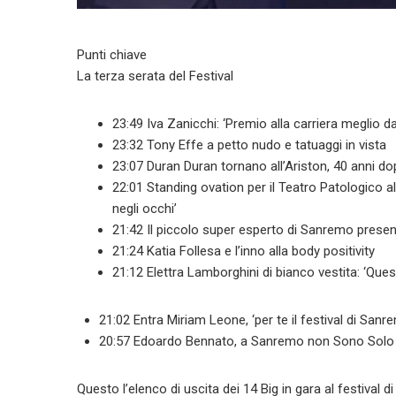
Punti chiave
La terza serata del Festival
23:49
Iva Zanicchi: ‘Premio alla carriera meglio d
23:32
Tony Effe a petto nudo e tatuaggi in vista
23:07
Duran Duran tornano all’Ariston, 40 anni d
22:01
Standing ovation per il Teatro Patologico a
negli occhi’
21:42
Il piccolo super esperto di Sanremo prese
21:24
Katia Follesa e l’inno alla body positivity
21:12
Elettra Lamborghini di bianco vestita: ‘Que
21:02 Entra Miriam Leone, ‘per te il festival di Sanre
20:57 Edoardo Bennato, a Sanremo non Sono Solo
Questo l’elenco di uscita dei 14 Big in gara al festival