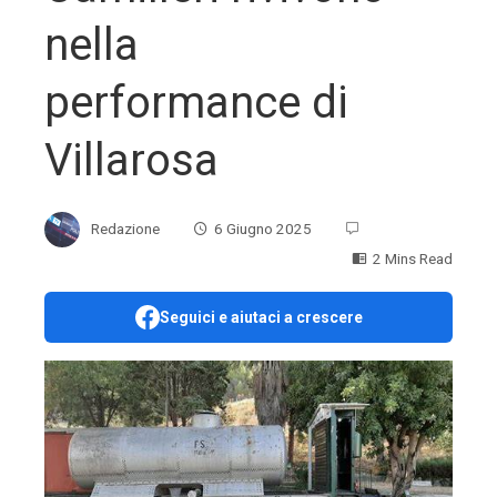
nella
performance di
Villarosa
Redazione
6 Giugno 2025
2 Mins Read
Seguici e aiutaci a crescere
ebook
ter
edIn