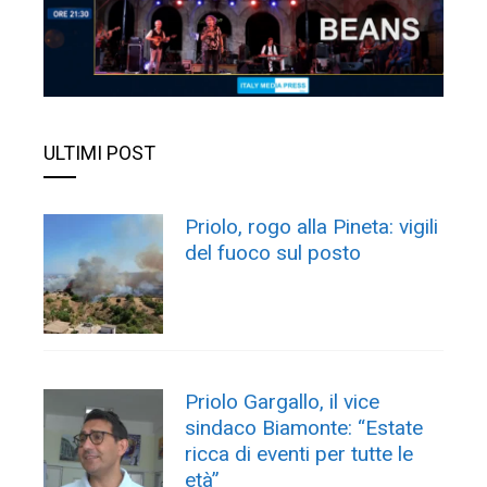
ULTIMI POST
Priolo, rogo alla Pineta: vigili
del fuoco sul posto
Priolo Gargallo, il vice
sindaco Biamonte: “Estate
ricca di eventi per tutte le
età”