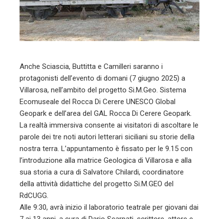
erest
mbleupon
l
Anche Sciascia, Buttitta e Camilleri saranno i
protagonisti dell’evento di domani (7 giugno 2025) a
Villarosa, nell’ambito del progetto Si.M.Geo. Sistema
Ecomuseale del Rocca Di Cerere UNESCO Global
Geopark e dell’area del GAL Rocca Di Cerere Geopark.
La realtà immersiva consente ai visitatori di ascoltare le
parole dei tre noti autori letterari siciliani su storie della
nostra terra. L’appuntamento è fissato per le 9.15 con
l’introduzione alla matrice Geologica di Villarosa e alla
sua storia a cura di Salvatore Chilardi, coordinatore
della attività didattiche del progetto Si.M.GEO del
RdCUGG.
Alle 9:30, avrà inizio il laboratorio teatrale per giovani dai
7 ai 13 anni, a cura di Dario Scarpati, scrittore, attore e