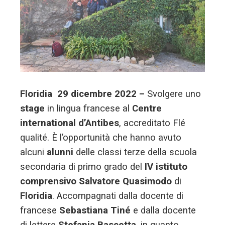
edIn
erest
mbleupon
l
Floridia 29 dicembre 2022 –
Svolgere uno
stage
in lingua francese al
Centre
international d’Antibes
, accreditato Flé
qualité. È l’opportunità che hanno avuto
alcuni
alunni
delle classi terze della scuola
secondaria di primo grado del
IV istituto
comprensivo Salvatore Quasimodo
di
Floridia
. Accompagnati dalla docente di
francese
Sebastiana Tiné
e dalla docente