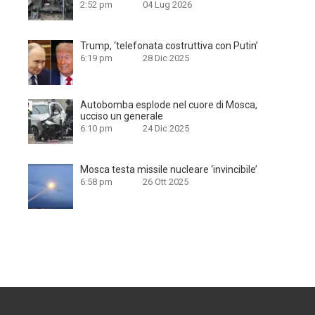
2:52 pm
04 Lug 2026
Trump, ‘telefonata costruttiva con Putin’
6:19 pm
28 Dic 2025
Autobomba esplode nel cuore di Mosca,
ucciso un generale
6:10 pm
24 Dic 2025
Mosca testa missile nucleare ‘invincibile’
6:58 pm
26 Ott 2025