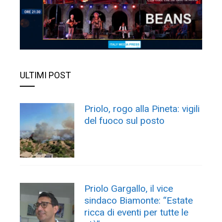
ULTIMI POST
Priolo, rogo alla Pineta: vigili
del fuoco sul posto
Priolo Gargallo, il vice
sindaco Biamonte: “Estate
ricca di eventi per tutte le