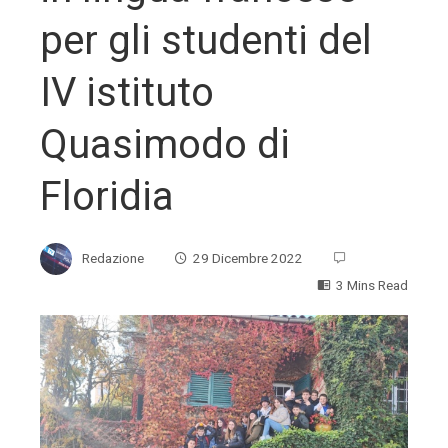
per gli studenti del
IV istituto
Quasimodo di
Floridia
Redazione
29 Dicembre 2022
3 Mins Read
ebook
ter