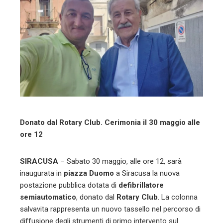
ter
edIn
erest
mbleupon
l
Donato dal Rotary Club. Cerimonia il 30 maggio alle
ore 12
SIRACUSA
– Sabato 30 maggio, alle ore 12, sarà
inaugurata in
piazza Duomo
a Siracusa la nuova
postazione pubblica dotata di
defibrillatore
semiautomatico
, donato dal
Rotary Club
. La colonna
salvavita rappresenta un nuovo tassello nel percorso di
diffusione degli strumenti di primo intervento sul