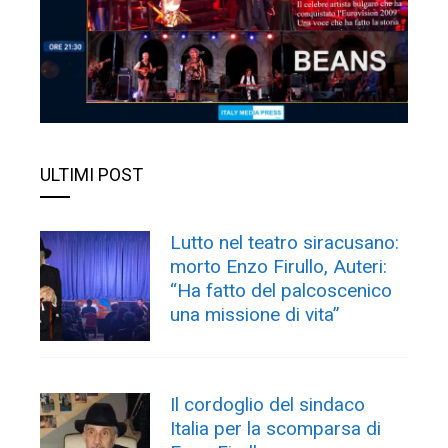
ULTIMI POST
Lutto nel teatro siracusano:
morto Enzo Firullo, Auteri:
“Ha fatto del palcoscenico
una missione di vita”
Il cordoglio del sindaco
Italia per la scomparsa di