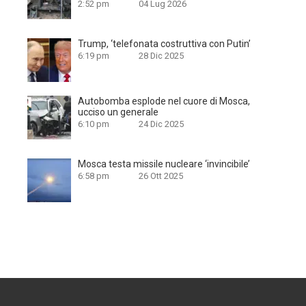
2:52 pm
04 Lug 2026
Trump, ‘telefonata costruttiva con Putin’
6:19 pm
28 Dic 2025
Autobomba esplode nel cuore di Mosca,
ucciso un generale
6:10 pm
24 Dic 2025
Mosca testa missile nucleare ‘invincibile’
6:58 pm
26 Ott 2025