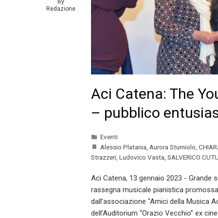
By
Redazione
Aci Catena: The You
– pubblico entusia
Eventi
Alessio Platania
,
Aurora Sturniolo
,
CHIAR
Strazzeri
,
Ludovico Vasta
,
SALVERICO CUTU
Aci Catena, 13 gennaio 2023 - Grande su
rassegna musicale pianistica promossa 
dall’associazione "Amici della Musica Aci
dell’Auditorium “Orazio Vecchio” ex cin