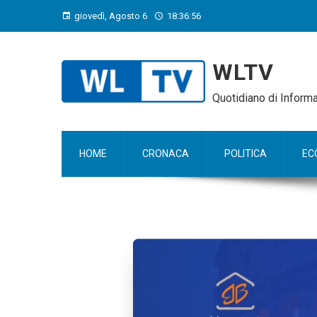
giovedì, Agosto 6
18:36:57
WLTV
Quotidiano di Infor
HOME
CRONACA
POLITICA
EC