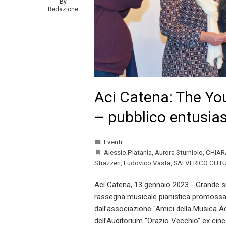
By
Redazione
Aci Catena: The You
– pubblico entusia
Eventi
Alessio Platania
,
Aurora Sturniolo
,
CHIAR
Strazzeri
,
Ludovico Vasta
,
SALVERICO CUTU
Aci Catena, 13 gennaio 2023 - Grande su
rassegna musicale pianistica promossa 
dall’associazione "Amici della Musica Aci
dell’Auditorium “Orazio Vecchio” ex cin