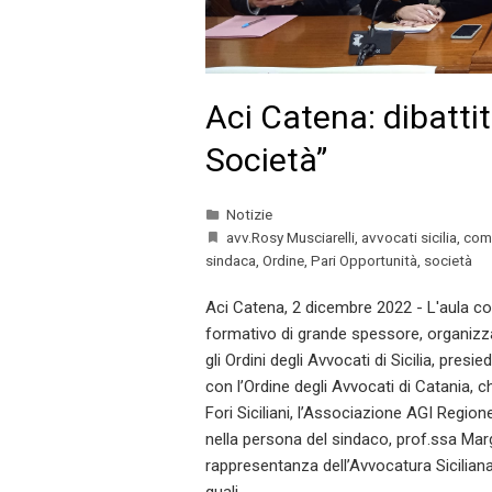
Aci Catena: dibattit
Società”
Notizie
avv.Rosy Musciarelli
,
avvocati sicilia
,
comu
sindaca
,
Ordine
,
Pari Opportunità
,
società
Aci Catena, 2 dicembre 2022 - L'aula co
formativo di grande spessore, organizza
gli Ordini degli Avvocati di Sicilia, pres
con l’Ordine degli Avvocati di Catania, c
Fori Siciliani, l’Associazione AGI Regio
nella persona del sindaco, prof.ssa Mar
rappresentanza dell’Avvocatura Siciliana