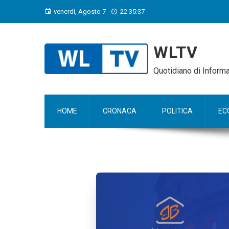
venerdì, Agosto 7
22:35:38
WLTV
Quotidiano di Infor
HOME
CRONACA
POLITICA
EC