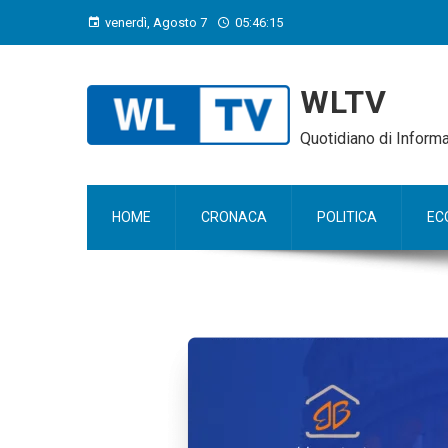
venerdì, Agosto 7
05:46:16
WLTV
Quotidiano di Infor
HOME
CRONACA
POLITICA
EC