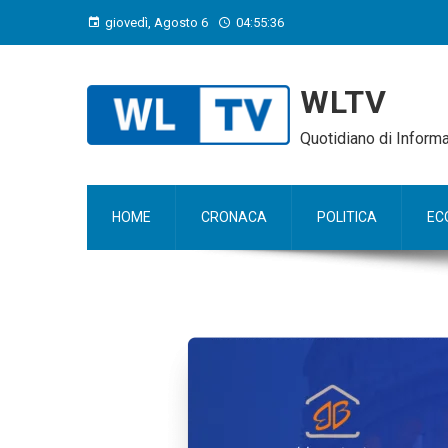
giovedì, Agosto 6
04:55:37
WLTV
Quotidiano di Infor
HOME
CRONACA
POLITICA
EC