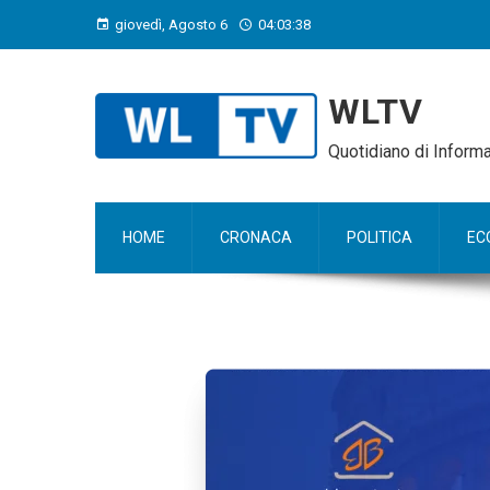
giovedì, Agosto 6
04:03:39
WLTV
Quotidiano di Infor
HOME
CRONACA
POLITICA
EC