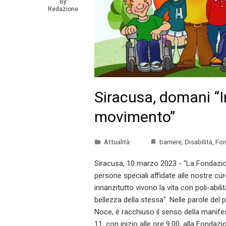
By
Redazione
Siracusa, domani “I
movimento”
Attualità
barriere
,
Disabilità
,
Fon
Siracusa, 10 marzo 2023 - "La Fondazio
persone speciali affidate alle nostre cu
innanzitutto vivono la vita con poli-abili
bellezza della stessa". Nelle parole del 
Noce, è racchiuso il senso della manife
11, con inizio alle ore 9.00, alla Fonda