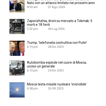
Nato con un attacco limitato nei prossimi anni
8:30 am
07 Ago 2026
Zaporizhzhia, droni su mercato a Tokmak: 5
morti e 18 feriti
2:52 pm
04 Lug 2026
Trump, ‘telefonata costruttiva con Putin’
6:19 pm
28 Dic 2025
Autobomba esplode nel cuore di Mosca,
ucciso un generale
6:10 pm
24 Dic 2025
Mosca testa missile nucleare ‘invincibile’
6:58 pm
26 Ott 2025