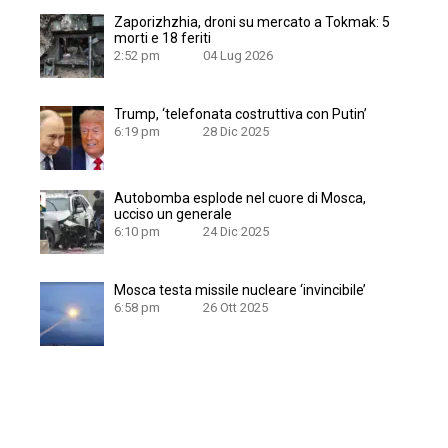
Zaporizhzhia, droni su mercato a Tokmak: 5
morti e 18 feriti
2:52 pm
04 Lug 2026
Trump, ‘telefonata costruttiva con Putin’
6:19 pm
28 Dic 2025
Autobomba esplode nel cuore di Mosca,
ucciso un generale
6:10 pm
24 Dic 2025
Mosca testa missile nucleare ‘invincibile’
6:58 pm
26 Ott 2025