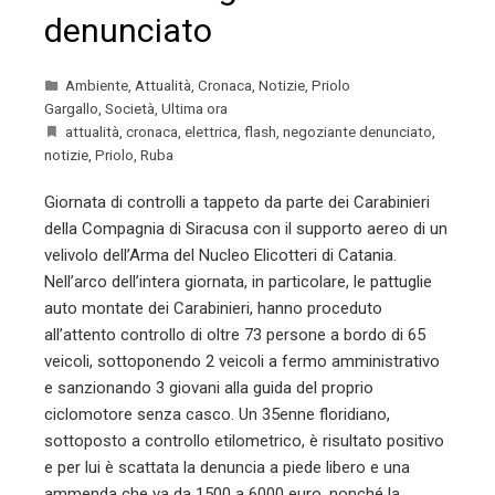
denunciato
Ambiente
,
Attualità
,
Cronaca
,
Notizie
,
Priolo
Gargallo
,
Società
,
Ultima ora
attualità
,
cronaca
,
elettrica
,
flash
,
negoziante denunciato
,
notizie
,
Priolo
,
Ruba
Giornata di controlli a tappeto da parte dei Carabinieri
della Compagnia di Siracusa con il supporto aereo di un
velivolo dell’Arma del Nucleo Elicotteri di Catania.
Nell’arco dell’intera giornata, in particolare, le pattuglie
auto montate dei Carabinieri, hanno proceduto
all’attento controllo di oltre 73 persone a bordo di 65
veicoli, sottoponendo 2 veicoli a fermo amministrativo
e sanzionando 3 giovani alla guida del proprio
ciclomotore senza casco. Un 35enne floridiano,
sottoposto a controllo etilometrico, è risultato positivo
e per lui è scattata la denuncia a piede libero e una
ammenda che va da 1500 a 6000 euro, nonché la