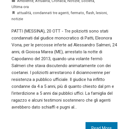
Ambiente
,
Attualità
,
Cronaca
,
Notizie
,
Società
,
Ultima ora
attualità
,
condannati tre agenti
,
fermato
,
flash
,
lesioni
,
notizie
PATTI (MESSINA), 20 OTT - Tre poliziotti sono stati
condannati dal giudice monocratico di Patti, Eleonora
Vona, per le percosse inferte ad Alessandro Salmeri, 24
anni, di Gioiosa Marea (ME), arrestato la notte di
Capodanno del 2013, quando una volante fermò
Salmeri che stava discutendo animatamente con dei
coetanei. I poliziotti arrestarono il diciannovenne per
resistenza a pubblico ufficiale. Il giudice ha inflitto
condanne da 4 a 5 anni, più di quanto chiesto dal pm e
l'interdizione a 5 anni dai pubblici uffici. La famiglia del
ragazzo e alcuni testimoni sostennero che gli agenti
avrebbero dato schiaffi e pugni al…
Read More