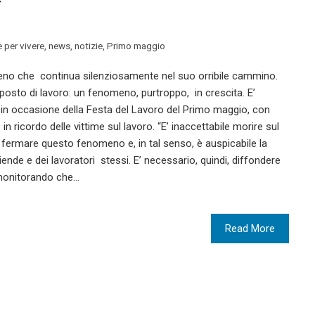
 per vivere
,
news
,
notizie
,
Primo maggio
eno che continua silenziosamente nel suo orribile cammino.
posto di lavoro: un fenomeno, purtroppo, in crescita. E’
, in occasione della Festa del Lavoro del Primo maggio, con
9 in ricordo delle vittime sul lavoro. “E’ inaccettabile morire sul
fermare questo fenomeno e, in tal senso, è auspicabile la
ziende e dei lavoratori stessi. E’ necessario, quindi, diffondere
 monitorando che…
Read More