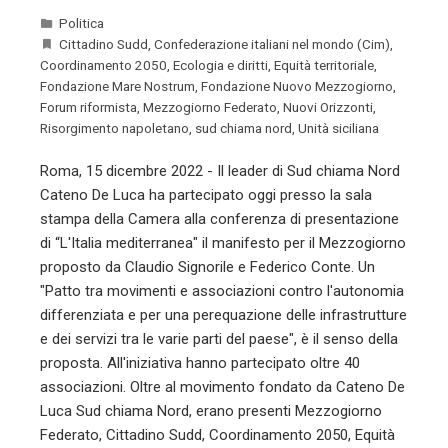
Politica
Cittadino Sudd
,
Confederazione italiani nel mondo (Cim)
,
Coordinamento 2050
,
Ecologia e diritti
,
Equità territoriale
,
Fondazione Mare Nostrum
,
Fondazione Nuovo Mezzogiorno
,
Forum riformista
,
Mezzogiorno Federato
,
Nuovi Orizzonti
,
Risorgimento napoletano
,
sud chiama nord
,
Unità siciliana
Roma, 15 dicembre 2022 - Il leader di Sud chiama Nord
Cateno De Luca ha partecipato oggi presso la sala
stampa della Camera alla conferenza di presentazione
di “L'Italia mediterranea" il manifesto per il Mezzogiorno
proposto da Claudio Signorile e Federico Conte. Un
"Patto tra movimenti e associazioni contro l'autonomia
differenziata e per una perequazione delle infrastrutture
e dei servizi tra le varie parti del paese", è il senso della
proposta. All'iniziativa hanno partecipato oltre 40
associazioni. Oltre al movimento fondato da Cateno De
Luca Sud chiama Nord, erano presenti Mezzogiorno
Federato, Cittadino Sudd, Coordinamento 2050, Equità