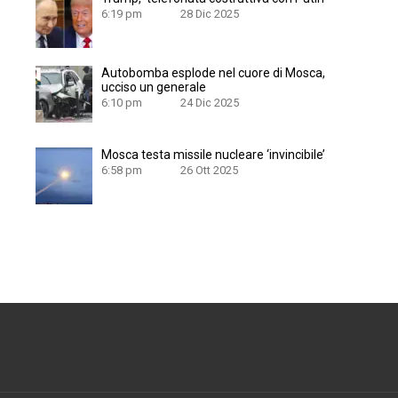
6:19 pm
28 Dic 2025
Autobomba esplode nel cuore di Mosca,
ucciso un generale
6:10 pm
24 Dic 2025
Mosca testa missile nucleare ‘invincibile’
6:58 pm
26 Ott 2025