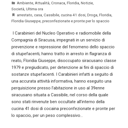
Ambiente
,
Attualità
,
Cronaca
,
Floridia
,
Notizie
,
Società
,
Ultima ora
arrestato
,
casa
,
Cassibile
,
cucina 41 dosi
,
Droga
,
Floridia
,
Floridia Giuseppe
,
preconfezionate e pronte per lo spaccio
I Carabinieri del Nucleo Operativo e radiomobile della
Compagnia di Siracusa, impegnati in un servizio di
prevenzione e repressione del fenomeno dello spaccio
di stupefacenti, hanno tratto in arresto in flagranza di
reato, Floridia Giuseppe, disoccupato siracusano classe
1979 e pregiudicato, per detenzione ai fini di spaccio di
sostanze stupefacenti. I Carabinieri infatti a seguito di
una accurata attività informativa, hanno eseguito una
perquisizione presso l’abitazione in uso al 39enne
siracusano situata a Cassibile, nel corso della quale
sono stati rinvenute ben occultate all’interno della
cucina 41 dosi di cocaina preconfezionate e pronte per
lo spaccio, per un peso complessivo…