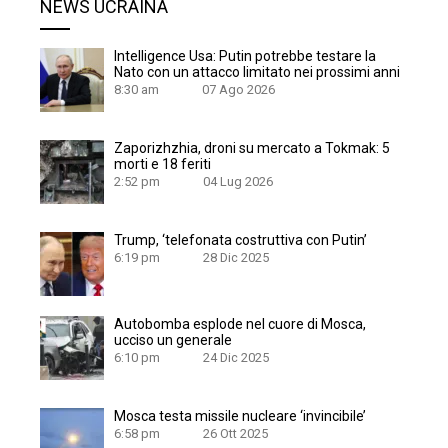
NEWS UCRAINA
Intelligence Usa: Putin potrebbe testare la
Nato con un attacco limitato nei prossimi anni
8:30 am
07 Ago 2026
Zaporizhzhia, droni su mercato a Tokmak: 5
morti e 18 feriti
2:52 pm
04 Lug 2026
Trump, ‘telefonata costruttiva con Putin’
6:19 pm
28 Dic 2025
Autobomba esplode nel cuore di Mosca,
ucciso un generale
6:10 pm
24 Dic 2025
Mosca testa missile nucleare ‘invincibile’
6:58 pm
26 Ott 2025