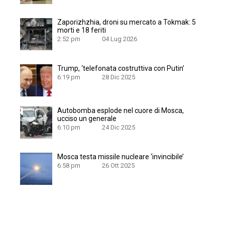
Zaporizhzhia, droni su mercato a Tokmak: 5
morti e 18 feriti
2:52 pm
04 Lug 2026
Trump, ‘telefonata costruttiva con Putin’
6:19 pm
28 Dic 2025
Autobomba esplode nel cuore di Mosca,
ucciso un generale
6:10 pm
24 Dic 2025
Mosca testa missile nucleare ‘invincibile’
6:58 pm
26 Ott 2025