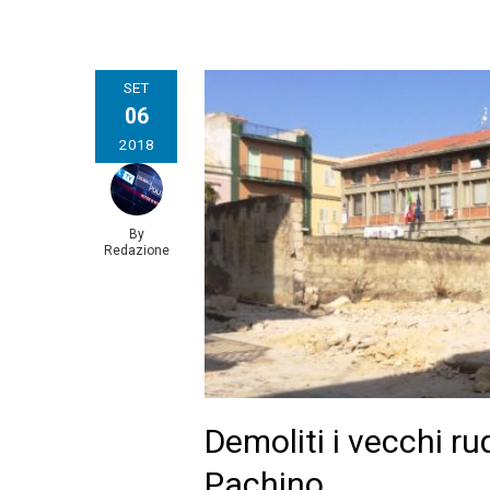
SET
06
2018
By
Redazione
Demoliti i vecchi rud
Pachino