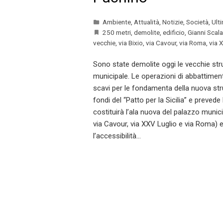
Ambiente
,
Attualità
,
Notizie
,
Società
,
Ult
250 metri
,
demolite
,
edificio
,
Gianni Scala
vecchie
,
via Bixio
,
via Cavour
,
via Roma
,
via 
Sono state demolite oggi le vecchie strut
municipale. Le operazioni di abbattime
scavi per le fondamenta della nuova strut
fondi del “Patto per la Sicilia” e prevede
costituirà l’ala nuova del palazzo municipa
via Cavour, via XXV Luglio e via Roma) e 
l’accessibilità…