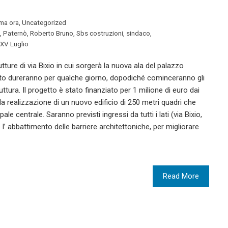
ima ora
,
Uncategorized
,
Paternò
,
Roberto Bruno
,
Sbs costruzioni
,
sindaco
,
XXV Luglio
ture di via Bixio in cui sorgerà la nuova ala del palazzo
nto dureranno per qualche giorno, dopodiché cominceranno gli
tura. Il progetto è stato finanziato per 1 milione di euro dai
 la realizzazione di un nuovo edificio di 250 metri quadri che
le centrale. Saranno previsti ingressi da tutti i lati (via Bixio,
l’ abbattimento delle barriere architettoniche, per migliorare
Read More