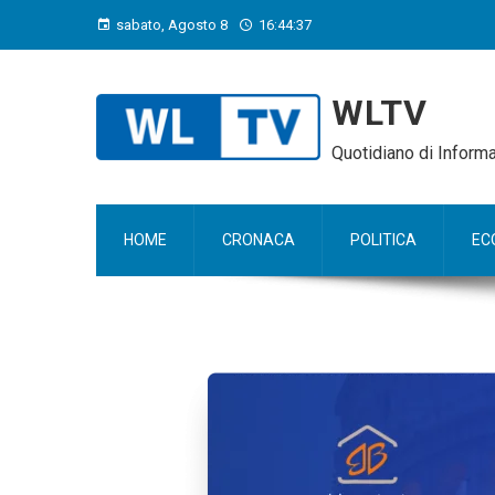
sabato, Agosto 8
16:44:38
WLTV
Quotidiano di Infor
HOME
CRONACA
POLITICA
EC