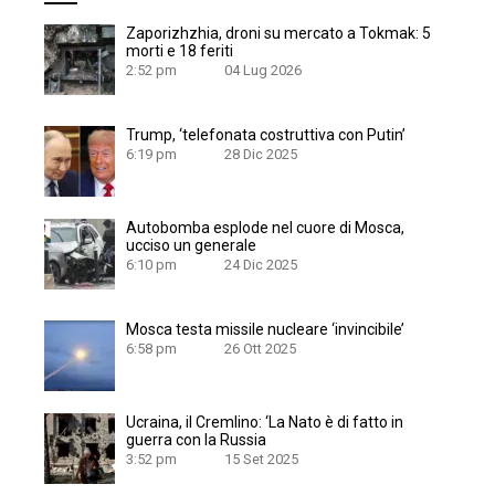
Zaporizhzhia, droni su mercato a Tokmak: 5
morti e 18 feriti
2:52 pm
04 Lug 2026
Trump, ‘telefonata costruttiva con Putin’
6:19 pm
28 Dic 2025
Autobomba esplode nel cuore di Mosca,
ucciso un generale
6:10 pm
24 Dic 2025
Mosca testa missile nucleare ‘invincibile’
6:58 pm
26 Ott 2025
Ucraina, il Cremlino: ‘La Nato è di fatto in
guerra con la Russia
3:52 pm
15 Set 2025