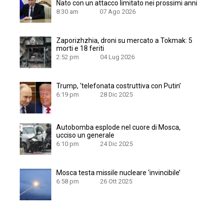
Nato con un attacco limitato nei prossimi anni
8:30 am
07 Ago 2026
Zaporizhzhia, droni su mercato a Tokmak: 5
morti e 18 feriti
2:52 pm
04 Lug 2026
Trump, ‘telefonata costruttiva con Putin’
6:19 pm
28 Dic 2025
Autobomba esplode nel cuore di Mosca,
ucciso un generale
6:10 pm
24 Dic 2025
Mosca testa missile nucleare ‘invincibile’
6:58 pm
26 Ott 2025