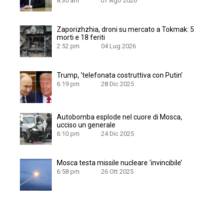
8:30 am
07 Ago 2026
Zaporizhzhia, droni su mercato a Tokmak: 5
morti e 18 feriti
2:52 pm
04 Lug 2026
Trump, ‘telefonata costruttiva con Putin’
6:19 pm
28 Dic 2025
Autobomba esplode nel cuore di Mosca,
ucciso un generale
6:10 pm
24 Dic 2025
Mosca testa missile nucleare ‘invincibile’
6:58 pm
26 Ott 2025