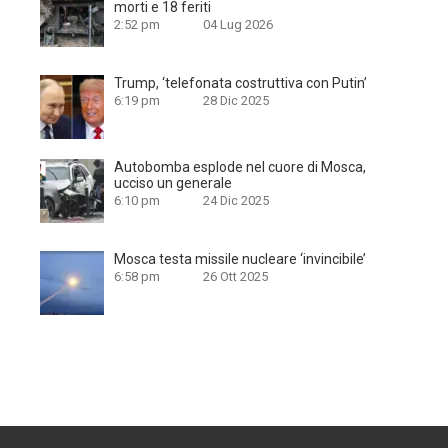
morti e 18 feriti
2:52 pm
04 Lug 2026
Trump, ‘telefonata costruttiva con Putin’
6:19 pm
28 Dic 2025
Autobomba esplode nel cuore di Mosca,
ucciso un generale
6:10 pm
24 Dic 2025
Mosca testa missile nucleare ‘invincibile’
6:58 pm
26 Ott 2025