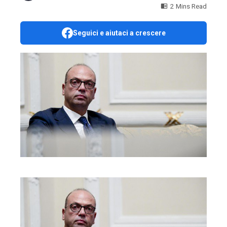
2 Mins Read
Seguici e aiutaci a crescere
ebook
ter
edIn
erest
mbleupon
l