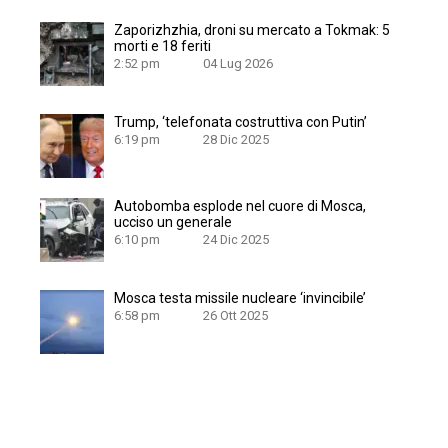
Zaporizhzhia, droni su mercato a Tokmak: 5
morti e 18 feriti
2:52 pm
04 Lug 2026
Trump, ‘telefonata costruttiva con Putin’
6:19 pm
28 Dic 2025
Autobomba esplode nel cuore di Mosca,
ucciso un generale
6:10 pm
24 Dic 2025
Mosca testa missile nucleare ‘invincibile’
6:58 pm
26 Ott 2025