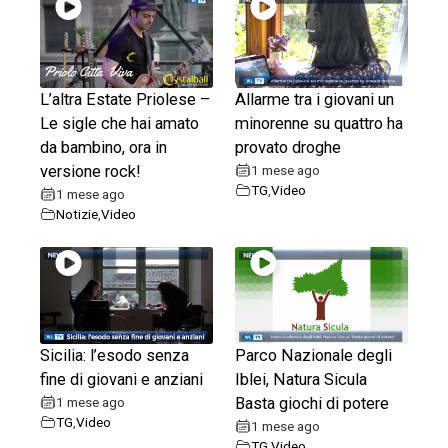
L’altra Estate Priolese –
Allarme tra i giovani un
Le sigle che hai amato
minorenne su quattro ha
da bambino, ora in
provato droghe
versione rock!
1 mese ago
TG
,
Video
1 mese ago
Notizie
,
Video
Sicilia: l’esodo senza
Parco Nazionale degli
fine di giovani e anziani
Iblei, Natura Sicula
1 mese ago
Basta giochi di potere
TG
,
Video
1 mese ago
TG
,
Video