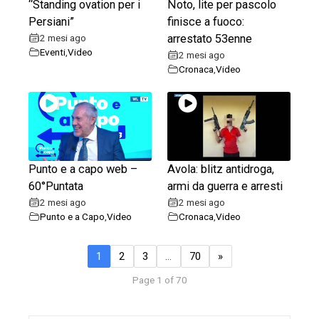
“Standing ovation per i
Noto, lite per pascolo
Persiani”
finisce a fuoco:
2 mesi ago
arrestato 53enne
Eventi
,
Video
2 mesi ago
Cronaca
,
Video
Punto e a capo web –
Avola: blitz antidroga,
60°Puntata
armi da guerra e arresti
2 mesi ago
2 mesi ago
Punto e a Capo
,
Video
Cronaca
,
Video
1
2
3
…
70
»
Page 1 of 70