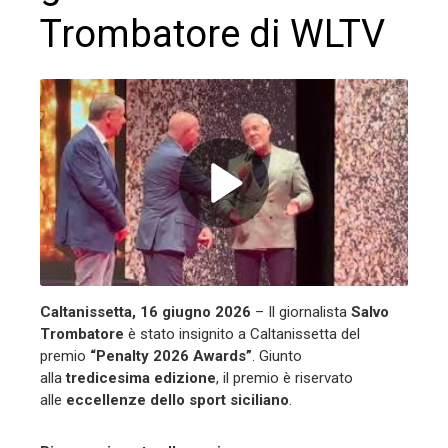
Trombatore di WLTV
ebook
ter
edIn
erest
Caltanissetta, 16 giugno 2026
– Il giornalista
Salvo
Trombatore
è stato insignito a Caltanissetta del
mbleupon
premio
“Penalty 2026 Awards”
. Giunto
alla
tredicesima edizione
, il premio è riservato
l
alle
eccellenze dello sport siciliano
.