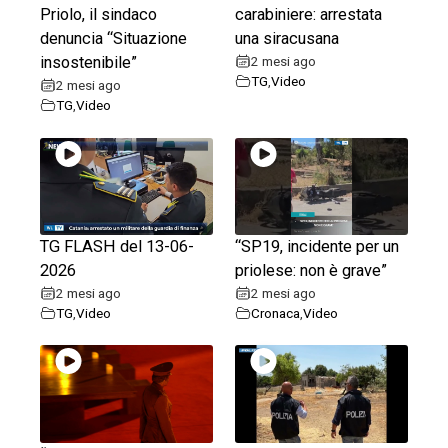
Priolo, il sindaco
carabiniere: arrestata
denuncia “Situazione
una siracusana
insostenibile”
2 mesi ago
TG
,
Video
2 mesi ago
TG
,
Video
TG FLASH del 13-06-
“SP19, incidente per un
2026
priolese: non è grave”
2 mesi ago
2 mesi ago
TG
,
Video
Cronaca
,
Video