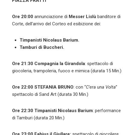
PIAZZA FRATTI
Ore 20:00
annunciazione di
Messer Lislù
banditore di
Corte, dell’arrivo del Corteo ed esibizione dei:
Timpanisti Nicolaus Barium
.
Tamburi di Buccheri.
Ore 21:30
Compagnia la Girandola
: spettacolo di
giocoleria, trampoleria, fuoco e mimica (durata 15 Min.)
Ore 22:00
STEFANIA BRUNO
: con “
C’era una Volta
”
spettacolo di Sand Art (durata 30 Min.)
Ore 22:30
Timpanisti Nicolaus Barium
: performance
di Tamburi (durata 20 Min.)
Ore 23:00 Fabius il Giullare:
spettacolo di
giocoliere,