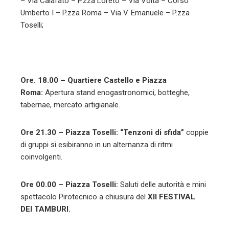
– Via Calafato – P.zza Loreto – Via Volta – Corso
Umberto I – P.zza Roma – Via V. Emanuele – P.zza
Toselli;
Ore. 18.00 – Quartiere Castello e Piazza
Roma:
Apertura stand enogastronomici, botteghe,
tabernae, mercato artigianale.
Ore 21.30 – Piazza Toselli: “Tenzoni di sfida”
coppie
di gruppi si esibiranno in un alternanza di ritmi
coinvolgenti.
Ore 00.00 – Piazza Toselli:
Saluti delle autorità e mini
spettacolo Pirotecnico a chiusura del
XII FESTIVAL
DEI TAMBURI.