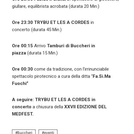
giullare, equilibrista acrobata (durata 20 Min.)
Ore 23:30
TRYBU ET LES A CORDES
in
concerto
(durata 45 Min.)
Ore 00:15
Arrivo
Tamburi di Buccheri in
piazza
(durata 15 Min.)
Ore 00:30
come da tradizione, con l’irrinunciabile
spettacolo pirotecnico a cura della ditta “
Fa.Si.Ma
Fuochi”
A seguire:
TRYBU ET LES A CORDES in
concerto
a chiusura della
XXVII EDIZIONE DEL
MEDFEST.
Buccheri
eventi