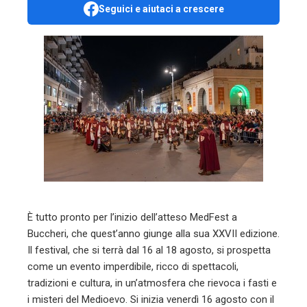
Seguici e aiutaci a crescere
ebook
ter
edIn
erest
mbleupon
l
È tutto pronto per l’inizio dell’atteso MedFest a
Buccheri, che quest’anno giunge alla sua XXVII edizione.
Il festival, che si terrà dal 16 al 18 agosto, si prospetta
come un evento imperdibile, ricco di spettacoli,
tradizioni e cultura, in un’atmosfera che rievoca i fasti e
i misteri del Medioevo. Si inizia venerdì 16 agosto con il