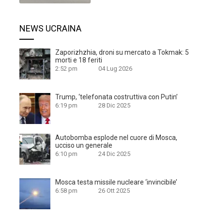
NEWS UCRAINA
Zaporizhzhia, droni su mercato a Tokmak: 5
morti e 18 feriti
2:52 pm
04 Lug 2026
Trump, ‘telefonata costruttiva con Putin’
6:19 pm
28 Dic 2025
Autobomba esplode nel cuore di Mosca,
ucciso un generale
6:10 pm
24 Dic 2025
Mosca testa missile nucleare ‘invincibile’
6:58 pm
26 Ott 2025