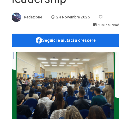
Redazione
24 Novembre 2025
2 Mins Read
Seguici e aiutaci a crescere
ebook
ter
edIn
erest
mbleupon
l