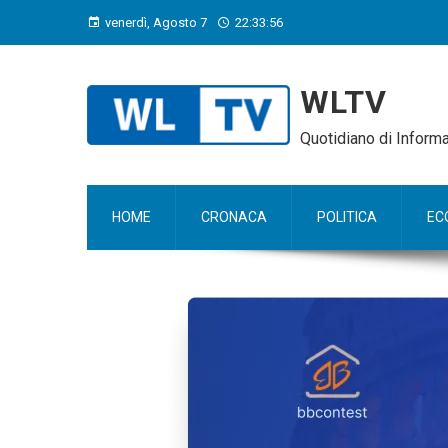
venerdì, Agosto 7
22:33:57
WLTV
Quotidiano di Infor
HOME
CRONACA
POLITICA
EC