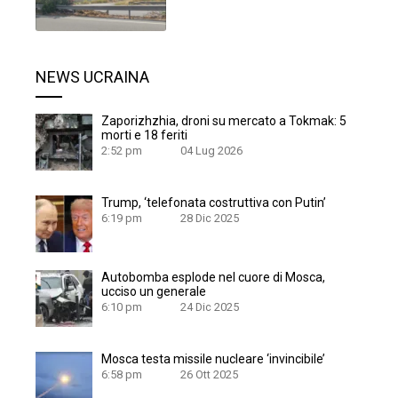
NEWS UCRAINA
Zaporizhzhia, droni su mercato a Tokmak: 5
morti e 18 feriti
2:52 pm
04 Lug 2026
Trump, ‘telefonata costruttiva con Putin’
6:19 pm
28 Dic 2025
Autobomba esplode nel cuore di Mosca,
ucciso un generale
6:10 pm
24 Dic 2025
Mosca testa missile nucleare ‘invincibile’
6:58 pm
26 Ott 2025