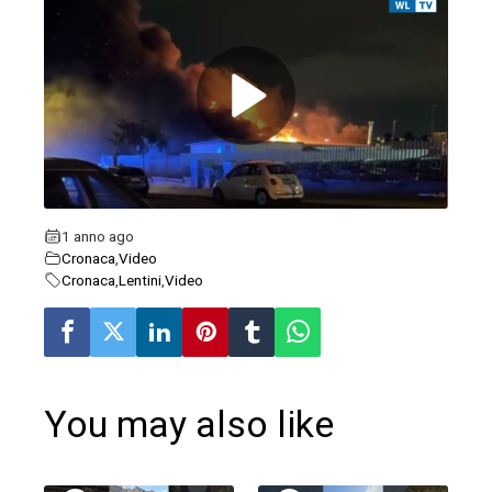
ebook
ter
edIn
erest
1 anno ago
Cronaca
,
Video
mbleupon
Cronaca
,
Lentini
,
Video
l
You may also like