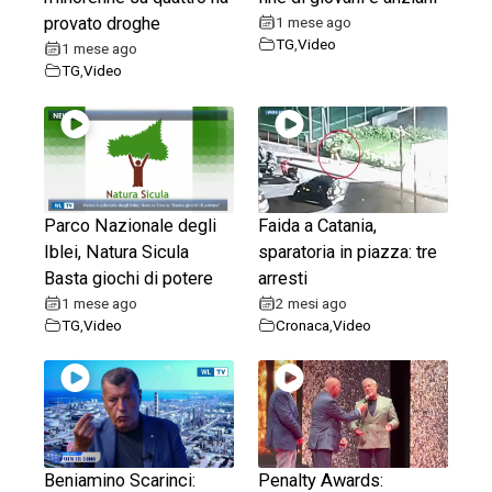
provato droghe
1 mese ago
TG
,
Video
1 mese ago
TG
,
Video
Parco Nazionale degli
Faida a Catania,
Iblei, Natura Sicula
sparatoria in piazza: tre
Basta giochi di potere
arresti
1 mese ago
2 mesi ago
TG
,
Video
Cronaca
,
Video
Beniamino Scarinci:
Penalty Awards: