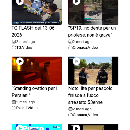
TG FLASH del 13-06-
“SP19, incidente per un
2026
priolese: non è grave”
2 mesi ago
2 mesi ago
TG
,
Video
Cronaca
,
Video
“Standing ovation per i
Noto, lite per pascolo
Persiani”
finisce a fuoco:
2 mesi ago
arrestato 53enne
Eventi
,
Video
2 mesi ago
Cronaca
,
Video