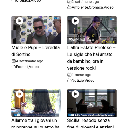
Cronaca
,
Video
2 settimane ago
Ambiente
,
Cronaca
,
Video
Miele e Pupi – L’eredità
L’altra Estate Priolese –
di Sortino
Le sigle che hai amato
4 settimane ago
da bambino, ora in
Format
,
Video
versione rock!
1 mese ago
Notizie
,
Video
Allarme tra i giovani un
Sicilia: l’esodo senza
minorenne su quattro ha
fine di giovani e anziani