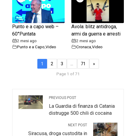
Punto e a capo web –
Avola: blitz antidroga,
60°Puntata
armi da guerra e arresti
2 mesi ago
2 mesi ago
Punto e a Capo
,
Video
Cronaca
,
Video
1
2
3
…
71
»
Page 1 of 71
PREVIOUS POST
La Guardia di finanza di Catania
distrugge 500 chili di cocaina
NEXT POST
Siracusa, droga custodita in