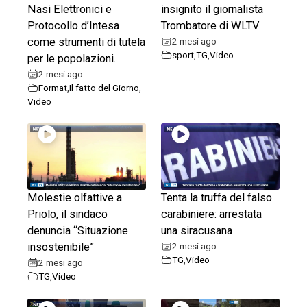
Nasi Elettronici e
insignito il giornalista
Protocollo d’Intesa
Trombatore di WLTV
come strumenti di tutela
2 mesi ago
sport
,
TG
,
Video
per le popolazioni.
2 mesi ago
Format
,
Il fatto del Giorno
,
Video
Molestie olfattive a
Tenta la truffa del falso
Priolo, il sindaco
carabiniere: arrestata
denuncia “Situazione
una siracusana
insostenibile”
2 mesi ago
TG
,
Video
2 mesi ago
TG
,
Video