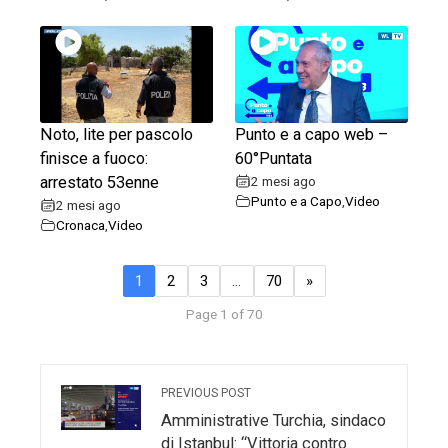
Noto, lite per pascolo
Punto e a capo web –
finisce a fuoco:
60°Puntata
arrestato 53enne
2 mesi ago
Punto e a Capo
,
Video
2 mesi ago
Cronaca
,
Video
1
2
3
…
70
»
Page 1 of 70
PREVIOUS POST
Amministrative Turchia, sindaco
di Istanbul: “Vittoria contro