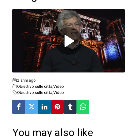
ebook
ter
edIn
erest
2 anni ago
Obiettivo sulle città
,
Video
mbleupon
Obiettivo sulle città
,
Video
l
You may also like