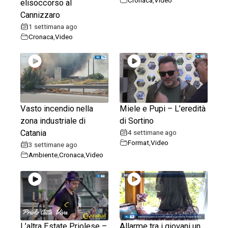
elisoccorso al
Cannizzaro
1 settimana ago
Cronaca
,
Video
Vasto incendio nella
Miele e Pupi – L’eredità
zona industriale di
di Sortino
Catania
4 settimane ago
Format
,
Video
3 settimane ago
Ambiente
,
Cronaca
,
Video
L’altra Estate Priolese –
Allarme tra i giovani un