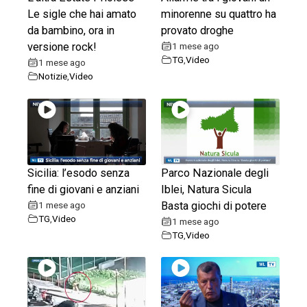
Le sigle che hai amato
minorenne su quattro ha
da bambino, ora in
provato droghe
versione rock!
1 mese ago
TG
,
Video
1 mese ago
Notizie
,
Video
Sicilia: l’esodo senza
Parco Nazionale degli
fine di giovani e anziani
Iblei, Natura Sicula
1 mese ago
Basta giochi di potere
TG
,
Video
1 mese ago
TG
,
Video