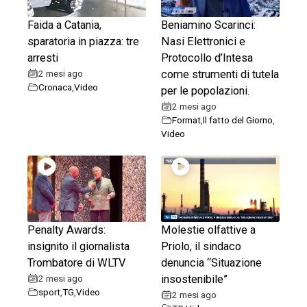
Faida a Catania,
Beniamino Scarinci:
sparatoria in piazza: tre
Nasi Elettronici e
arresti
Protocollo d’Intesa
2 mesi ago
come strumenti di tutela
Cronaca
,
Video
per le popolazioni.
2 mesi ago
Format
,
Il fatto del Giorno
,
Video
Penalty Awards:
Molestie olfattive a
insignito il giornalista
Priolo, il sindaco
Trombatore di WLTV
denuncia “Situazione
2 mesi ago
insostenibile”
sport
,
TG
,
Video
2 mesi ago