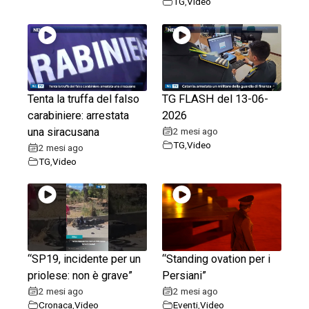
TG
,
Video
Tenta la truffa del falso
TG FLASH del 13-06-
carabiniere: arrestata
2026
una siracusana
2 mesi ago
TG
,
Video
2 mesi ago
TG
,
Video
“SP19, incidente per un
“Standing ovation per i
priolese: non è grave”
Persiani”
2 mesi ago
2 mesi ago
Cronaca
,
Video
Eventi
,
Video