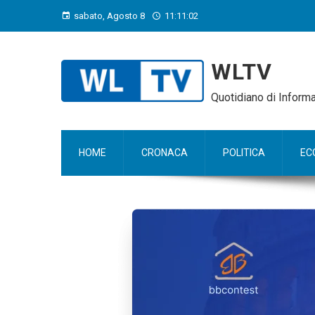
sabato, Agosto 8
11:11:03
WLTV
Quotidiano di Infor
HOME
CRONACA
POLITICA
EC