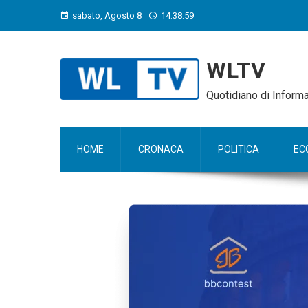
sabato, Agosto 8
14:39:00
WLTV
Quotidiano di Infor
HOME
CRONACA
POLITICA
EC