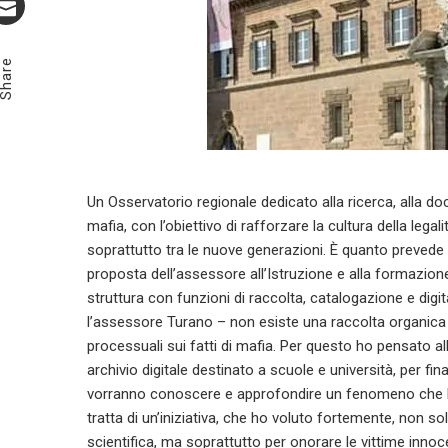
Email
Share
Un Osservatorio regionale dedicato alla ricerca, alla d
mafia, con l’obiettivo di rafforzare la cultura della le
soprattutto tra le nuove generazioni. È quanto prevede i
proposta dell’assessore all’Istruzione e alla formazi
struttura con funzioni di raccolta, catalogazione e dig
l’assessore Turano – non esiste una raccolta organica
processuali sui fatti di mafia. Per questo ho pensato a
archivio digitale destinato a scuole e università, per fin
vorranno conoscere e approfondire un fenomeno che ha se
tratta di un’iniziativa, che ho voluto fortemente, non sol
scientifica, ma soprattutto per onorare le vittime innocen