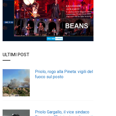
ULTIMI POST
Priolo, rogo alla Pineta: vigili del
fuoco sul posto
Priolo Gargallo, il vice sindaco