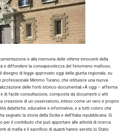
ocumentazione e alla memoria delle vittime innocenti della
galità e diffondere la consapevolezza del fenomeno mafioso,
l disegno di legge approvato oggi della giunta regionale, su
one professionale Mimmo Turano, che istituisce una nuova
italizzazione delle fonti storico-documentali.«A oggi – afferma
 e di facile consultazione, composta da documenti o atti
lla creazione di un osservatorio, inteso come un vero e proprio
alità didattiche, educative e informative, e a tutti coloro che
gnato la storia della Sicilia e dell’Italia repubblicana. Si
o per il contributo che può apportare alle attività di ricerca
ti di mafia e il sacrificio di quanti hanno servito lo Stato