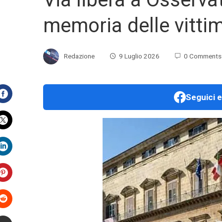
memoria delle vittim
Redazione
9 Luglio 2026
0 Comments
Seguici e
Facebook
Twitter
LinkedIn
Pinterest
Stumbleupon