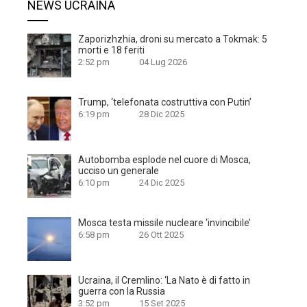
NEWS UCRAINA
Zaporizhzhia, droni su mercato a Tokmak: 5
morti e 18 feriti
2:52 pm
04 Lug 2026
Trump, ‘telefonata costruttiva con Putin’
6:19 pm
28 Dic 2025
Autobomba esplode nel cuore di Mosca,
ucciso un generale
6:10 pm
24 Dic 2025
Mosca testa missile nucleare ‘invincibile’
6:58 pm
26 Ott 2025
Ucraina, il Cremlino: ‘La Nato è di fatto in
guerra con la Russia
3:52 pm
15 Set 2025