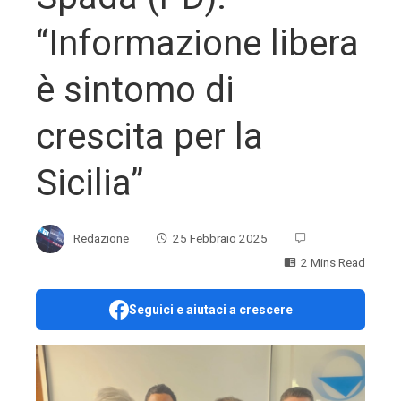
“Informazione libera
è sintomo di
crescita per la
Sicilia”
Redazione
25 Febbraio 2025
2 Mins Read
Seguici e aiutaci a crescere
ebook
ter