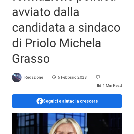
avviato dalla
candidata a sindaco
di Priolo Michela
Grasso
Redazione
6 Febbraio 2023
1 Min Read
Seguici e aiutaci a crescere
ebook
ter