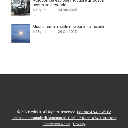
Autobomba esplode nel cuore di Mosca,
ucciso un generale
6:10 pm
24 Dic 2025
Mosca testa missile nucleare ‘invincibile’
6:58 pm
26 Ott 2025
© 2026 wltv.it. All Rights Reserved.
Editore A&A e WLTV
Iscritto al tribunale di Siracusa n° 1 /2017 Roc 24749 Direttore
Francesco Nania
·
Privacy