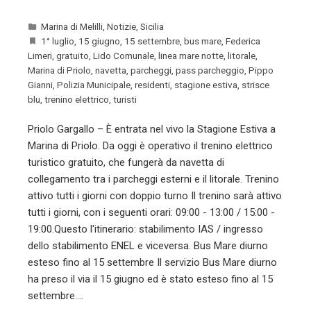
Marina di Melilli
,
Notizie
,
Sicilia
1° luglio
,
15 giugno
,
15 settembre
,
bus mare
,
Federica
Limeri
,
gratuito
,
Lido Comunale
,
linea mare notte
,
litorale
,
Marina di Priolo
,
navetta
,
parcheggi
,
pass parcheggio
,
Pippo
Gianni
,
Polizia Municipale
,
residenti
,
stagione estiva
,
strisce
blu
,
trenino elettrico
,
turisti
Priolo Gargallo – È entrata nel vivo la Stagione Estiva a
Marina di Priolo. Da oggi è operativo il trenino elettrico
turistico gratuito, che fungerà da navetta di
collegamento tra i parcheggi esterni e il litorale. Trenino
attivo tutti i giorni con doppio turno Il trenino sarà attivo
tutti i giorni, con i seguenti orari: 09:00 - 13:00 / 15:00 -
19:00.Questo l'itinerario: stabilimento IAS / ingresso
dello stabilimento ENEL e viceversa. Bus Mare diurno
esteso fino al 15 settembre Il servizio Bus Mare diurno
ha preso il via il 15 giugno ed è stato esteso fino al 15
settembre.…