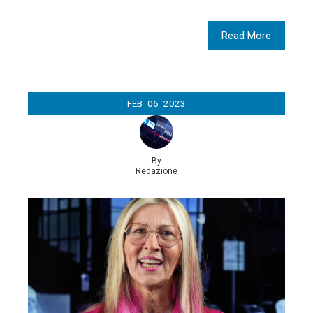
Read More
FEB
06
2023
By
Redazione