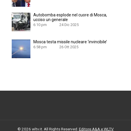
Autobomba esplode nel cuore di Mosca,
ucciso un generale
6:10 pm
24 Dic 2025
Mosca testa missile nucleare ‘invincibile’
6:58 pm
26 Ott 2025
© 2026 wltv.it. All Rights Reserved.
Editore A&A e WLTV