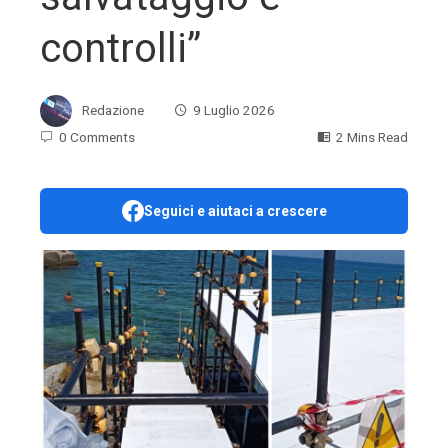
controlli”
Redazione
9 Luglio 2026
0 Comments
2 Mins Read
Seguici e aiutaci a crescere
ebook
ter
edIn
erest