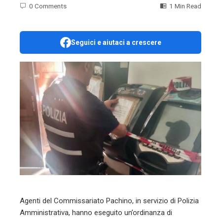
0 Comments
1 Min Read
Seguici e aiutaci a crescere
ebook
ter
edIn
erest
mbleupon
l
Agenti del Commissariato Pachino, in servizio di Polizia
Amministrativa, hanno eseguito un’ordinanza di