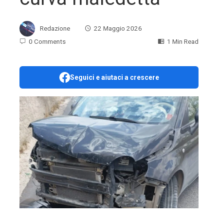
Redazione
22 Maggio 2026
0 Comments
1 Min Read
Seguici e aiutaci a crescere
ebook
ter
edIn
erest
mbleupon