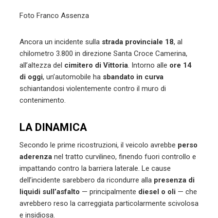
l
Foto Franco Assenza
Ancora un incidente sulla
strada provinciale 18
, al
chilometro 3.800 in direzione Santa Croce Camerina,
all’altezza del
cimitero di Vittoria
. Intorno alle
ore 14
di oggi
, un’automobile ha
sbandato in curva
schiantandosi violentemente contro il muro di
contenimento.
LA DINAMICA
Secondo le prime ricostruzioni, il veicolo avrebbe
perso
aderenza
nel tratto curvilineo, finendo fuori controllo e
impattando contro la barriera laterale. Le cause
dell’incidente sarebbero da ricondurre alla
presenza di
liquidi sull’asfalto
— principalmente
diesel o oli
— che
avrebbero reso la carreggiata particolarmente scivolosa
e insidiosa.