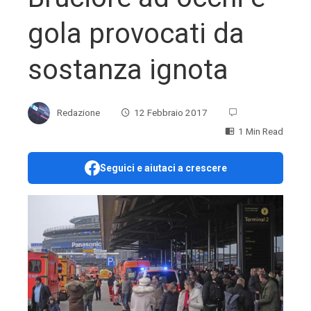
gola provocati da
sostanza ignota
Redazione
12 Febbraio 2017
1 Min Read
Seguici e aiutaci a crescere
ebook
ter
edIn
erest