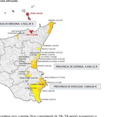
online pro capite (tra i residenti di 18-74 anni) superiori o