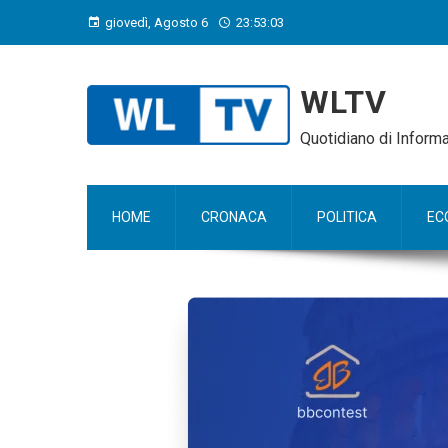
giovedì, Agosto 6
23:53:04
WLTV
Quotidiano di Infor
HOME
CRONACA
POLITICA
EC