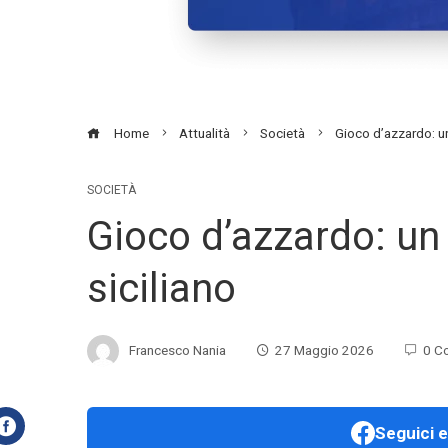
Home
Attualità
Società
Gioco d’azzardo: u
SOCIETÀ
Gioco d’azzardo: u
siciliano
Francesco Nania
27 Maggio 2026
0 C
Seguici e