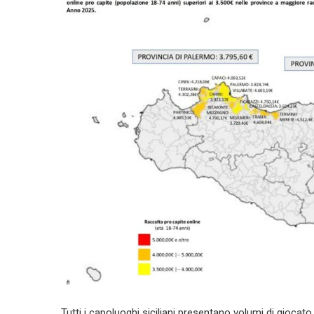
Tutti i capoluoghi siciliani presentano volumi di giocato 