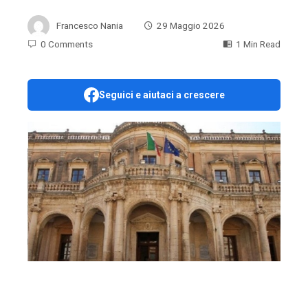
Francesco Nania
29 Maggio 2026
0 Comments
1 Min Read
Seguici e aiutaci a crescere
ebook
ter
edIn
erest
mbleupon
l