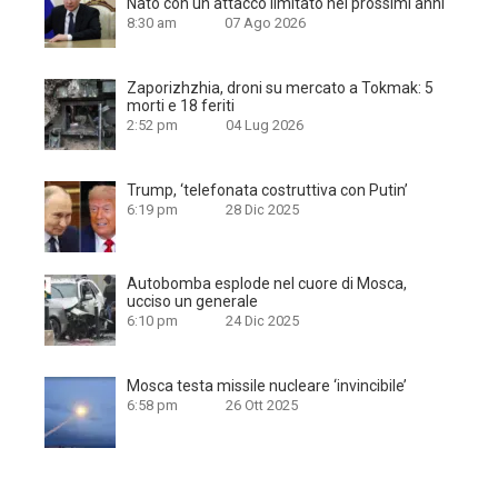
Nato con un attacco limitato nei prossimi anni
8:30 am
07 Ago 2026
Zaporizhzhia, droni su mercato a Tokmak: 5
morti e 18 feriti
2:52 pm
04 Lug 2026
Trump, ‘telefonata costruttiva con Putin’
6:19 pm
28 Dic 2025
Autobomba esplode nel cuore di Mosca,
ucciso un generale
6:10 pm
24 Dic 2025
Mosca testa missile nucleare ‘invincibile’
6:58 pm
26 Ott 2025