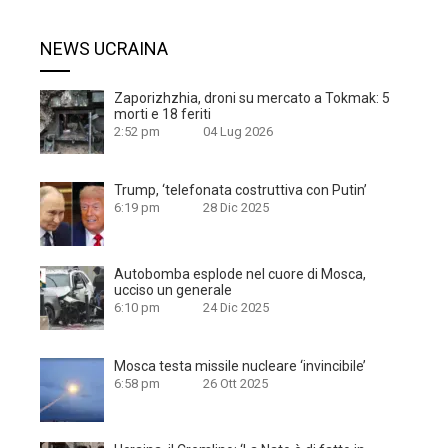
NEWS UCRAINA
Zaporizhzhia, droni su mercato a Tokmak: 5
morti e 18 feriti
2:52 pm
04 Lug 2026
Trump, ‘telefonata costruttiva con Putin’
6:19 pm
28 Dic 2025
Autobomba esplode nel cuore di Mosca,
ucciso un generale
6:10 pm
24 Dic 2025
Mosca testa missile nucleare ‘invincibile’
6:58 pm
26 Ott 2025