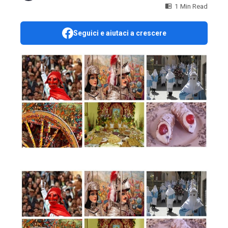
1 Min Read
Seguici e aiutaci a crescere
ebook
ter
edIn
erest
mbleupon
l