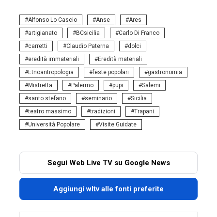
Alfonso Lo Cascio
Anse
Ares
artigianato
BCsicilia
Carlo Di Franco
carretti
Claudio Paterna
dolci
eredità immateriali
Eredità materiali
Etnoantropologia
feste popolari
gastronomia
Mistretta
Palermo
pupi
Salemi
santo stefano
seminario
Sicilia
teatro massimo
tradizioni
Trapani
Università Popolare
Visite Guidate
Segui Web Live TV su Google News
Aggiungi wltv alle fonti preferite