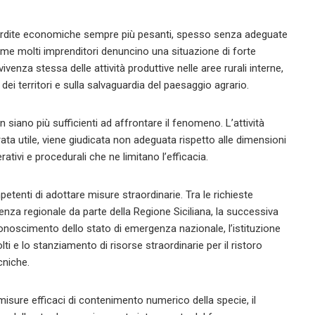
erdite economiche sempre più pesanti, spesso senza adeguate
come molti imprenditori denuncino una situazione di forte
nza stessa delle attività produttive nelle aree rurali interne,
dei territori e sulla salvaguardia del paesaggio agrario.
on siano più sufficienti ad affrontare il fenomeno. L’attività
rata utile, viene giudicata non adeguata rispetto alle dimensioni
tivi e procedurali che ne limitano l’efficacia.
etenti di adottare misure straordinarie. Tra le richieste
enza regionale da parte della Regione Siciliana, la successiva
conoscimento dello stato di emergenza nazionale, l’istituzione
ti e lo stanziamento di risorse straordinarie per il ristoro
cniche.
di misure efficaci di contenimento numerico della specie, il