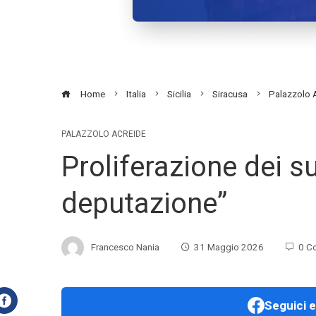
Home
Italia
Sicilia
Siracusa
Palazzolo 
PALAZZOLO ACREIDE
Proliferazione dei su
deputazione”
Francesco Nania
31 Maggio 2026
0 C
Seguici e