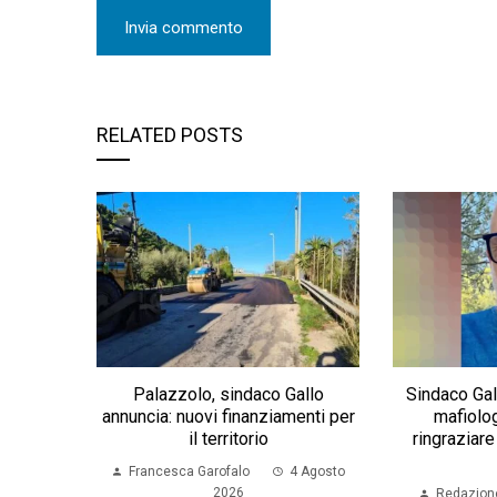
RELATED POSTS
Palazzolo, sindaco Gallo
Sindaco Gall
annuncia: nuovi finanziamenti per
mafiolog
il territorio
ringraziar
Francesca Garofalo
4 Agosto
2026
Redazion