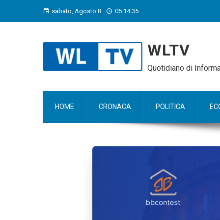
sabato, Agosto 8
05:14:36
WLTV
Quotidiano di Infor
HOME
CRONACA
POLITICA
EC