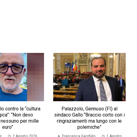
o contro la “cultura
Palazzolo, Gennuso (FI) al
ica”: “Non devo
sindaco Gallo:“Braccio corto con i
e nessuno per mille
ringraziamenti ma lungo con le
euro”
polemiche”
e
2 Agosto 2026
Francesca Garofalo
1 Agosto