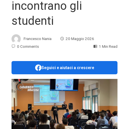
incontrano gli
studenti
Francesco Nania
20 Maggio 2026
0 Comments
1 Min Read
Seguici e aiutaci a crescere
ebook
ter
edIn
erest