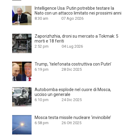
Intelligence Usa: Putin potrebbe testare la
Nato con un attacco limitato nei prossimi anni
8:30 am
07 Ago 2026
Zaporizhzhia, droni su mercato a Tokmak: 5
morti e 18 feriti
2:52 pm
04 Lug 2026
Trump, ‘telefonata costruttiva con Putin’
6:19 pm
28 Dic 2025
Autobomba esplode nel cuore di Mosca,
ucciso un generale
6:10 pm
24 Dic 2025
Mosca testa missile nucleare ‘invincibile’
6:58 pm
26 Ott 2025