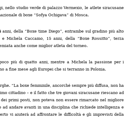
gi, nello studio verde di palazzo Vermexio, le atlete siracusane
ernazionale di boxe “Sofya Ochigava” di Mosca.
4 anni, della “Boxe time Diego”, entrambe sul gradino più alto
i; e Michela Caccamo, 15 anni, della “Boxe Rossitto”, terza
premiata anche come miglior atleta del torneo.
poco più di quatto anni, mentre a Michela la passione per i
no a fine mese agli Europei che si terranno in Polonia.
targhe. “La boxe femminile, ancorché sempre più diffusa, non ha
imo cittadino – e il fatto che tre giovani siracusane riescano ad
n dei primi posti, non poteva non essere rimarcato nel migliore
ad andare avanti in una disciplina che richiede intelligenza e
rto vi aiuterà ad affrontare le difficoltà e gli imprevisti della