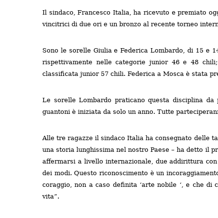
Il sindaco, Francesco Italia, ha ricevuto e premiato og
vincitrici di due ori e un bronzo al recente torneo int
Sono le sorelle Giulia e Federica Lombardo, di 15 e 1
rispettivamente nelle categorie junior 46 e 48 chil
classificata junior 57 chili. Federica a Mosca è stata 
Le sorelle Lombardo praticano questa disciplina da 
guantoni è iniziata da solo un anno. Tutte parteciperan
Alle tre ragazze il sindaco Italia ha consegnato delle 
una storia lunghissima nel nostro Paese – ha detto il pr
affermarsi a livello internazionale, due addirittura co
dei modi. Questo riconoscimento è un incoraggiamento 
coraggio, non a caso definita ‘arte nobile ‘, e che di ce
vita”.