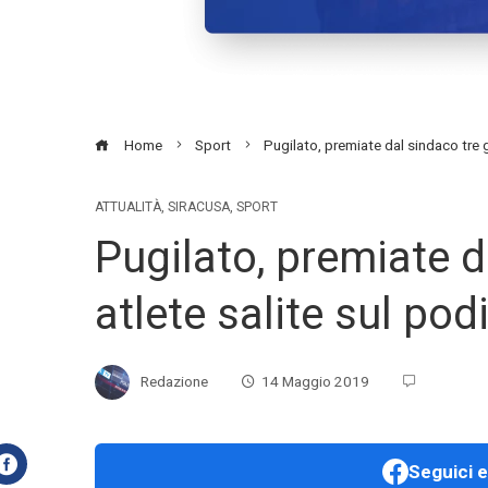
Home
Sport
Pugilato, premiate dal sindaco tre 
ATTUALITÀ
,
SIRACUSA
,
SPORT
Pugilato, premiate d
atlete salite sul po
Redazione
14 Maggio 2019
Seguici e