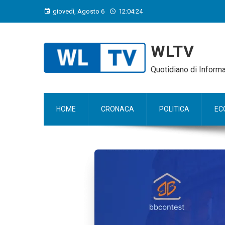
giovedì, Agosto 6
12:04:25
WLTV
Quotidiano di Infor
HOME
CRONACA
POLITICA
EC