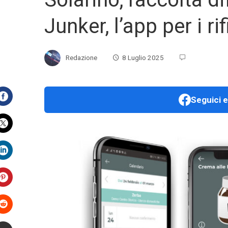
Junker, l’app per i ri
Redazione
8 Luglio 2025
Seguici e
Facebook
Twitter
LinkedIn
Pinterest
Stumbleupon