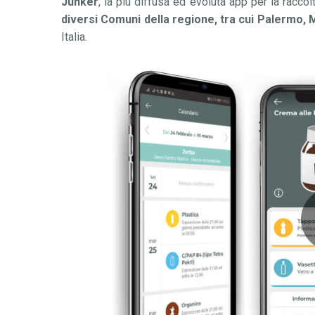
Junker
, la pi
ù
diffusa ed evoluta app per la raccol
diversi Comuni della regione, tra cui Palermo, 
Italia
.