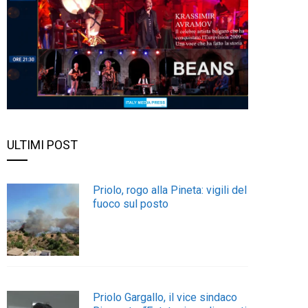
ULTIMI POST
Priolo, rogo alla Pineta: vigili del
fuoco sul posto
Priolo Gargallo, il vice sindaco