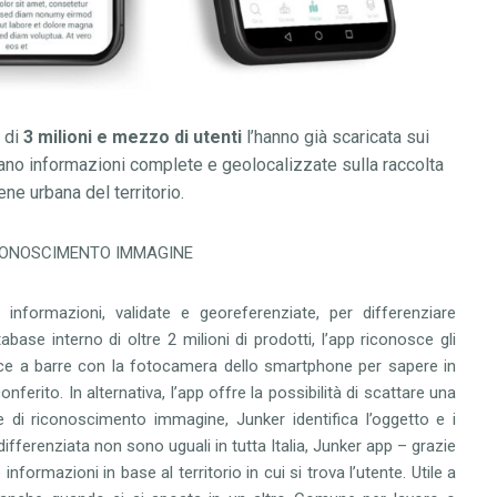
ù di
3 milioni e mezzo di utenti
l
’
hanno gi
à
scaricata sui
mano
informazioni complete e geolocalizzate
sul
la raccolta
iene urbana del territorio.
CONOSCIMENTO IMMAGINE
e informazioni, validate e georeferenziate, per differenziare
abase interno di oltre 2 milioni di prodotti,
l’
app riconosce gli
dice a barre con la fotocamera dello smartphone
per sapere in
rito. In alternativa, l’app offre la possibilità di scattare una
he di
riconoscimento immagine
,
Junker identifica l’oggetto e i
differenziata non sono uguali in tutta Italia, Junker app
–
grazie
informazioni in base al territorio in cui si trova l
’
utente
. Utile a