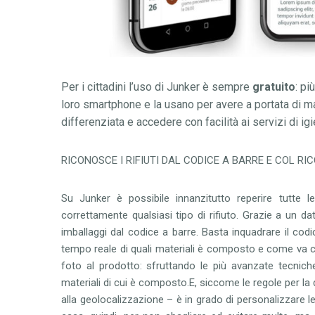
Per i cittadini l
’
uso di Junker
è
sempre
gratuito
: pi
loro smartphone e la usano per avere a portata di 
differenziata
e accedere con facilit
à
ai servizi di ig
RICONOSCE I RIFIUTI DAL CODICE A BARRE
E COL RI
Su Junker
è
possibile innanzitutto
reperire tutte l
correttamente qualsiasi tipo di rifiuto
. Grazie a
un
dat
imballaggi
dal codice a barre
. Basta inquadrare il co
tempo reale di quali materiali
è
composto e come va confe
foto al prodotto: sfruttando le più avanzate tecnic
materiali di cui è composto.
E, siccome le regole per la 
alla geolocalizzazione
– è
in grado di
personalizzare le 