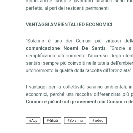
modo
anche turisti e lavoratori stranieri sono m
perfetta, al pari dei residenti permanenti.
VANTAGGI AMBIENTALI ED ECONOMICI
Solarino è uno dei Comuni più virtuosi dell
“
comunicazione Noemi De Santis
.
“
Grazie a
semplificando ulteriormente l
’
accesso degli utent
sentirsi sempre più coinvolti nella tutela dell’ambi
ulteriormente la qualità della raccolta differenziata
”
.
I vantaggi per la collettivit
à
saranno ambientali, in
economici, perch
é
una raccolta differenziata pi
ù
p
Comuni e pi
ù
introiti provenienti dai Consorzi d
App
Rifiuti
Solarino
video