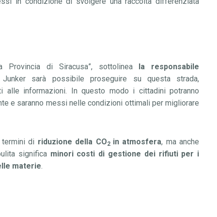
essi in condizione di svolgere una raccolta differenziata
a Provincia di Siracusa
”
, sottolinea
la responsabile
 Junker sarà possibile proseguire su questa strada,
i alle informazioni. In questo modo i cittadini potranno
ente e saranno messi nelle condizioni ottimali per migliorare
 termini di
riduzione della CO
in atmosfera
, ma anche
2
ulita significa
minori costi di gestione dei rifiuti per i
elle materie
.