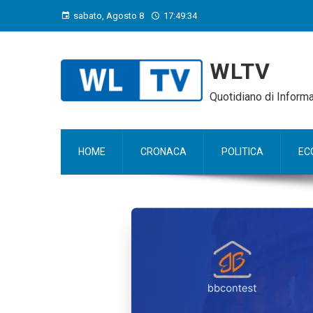
sabato, Agosto 8
17:49:35
WLTV
Quotidiano di Infor
HOME
CRONACA
POLITICA
EC