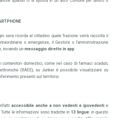
a anche quando ci si sposta in un altro Comune per lavoro o
SMARTPHONE
gni sera ricorda al cittadino quale frazione verr
à
raccolta il
e straordinarie o emergenze, il Gestore o l
’
amministrazione
, inviando un
messaggio diretto in app
.
 nei contenitori domestici, come nel caso di farmaci scaduti,
elettroniche (RAEE), su Junker
è
possibile visualizzare su
conferimento presenti sul territorio.
infatti
accessibile anche a non vedenti e ipovedenti
e
i. Tutte le informazioni sono tradotte in
13 lingue
:
in questo