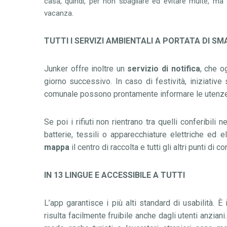
casa, quindi, per non sbagliare ed evitare multe, m
vacanza.
TUTTI I SERVIZI AMBIENTALI A PORTATA DI 
Junker offre inoltre un
servizio di notifica
, che o
giorno successivo. In caso di festivit
à
, iniziativ
comunale possono prontamente informare le utenze
Se poi i rifiuti non rientrano tra quelli conferibili
batterie, tessili o apparecchiature elettriche ed 
mappa
il centro di raccolta e tutti gli altri punti di 
IN 13 LINGUE E ACCESSIBILE A TUTTI
L
’
app garantisce i pi
ù
alti standard di usabilit
à
.
È
risulta facilmente fruibile anche dagli utenti anzian