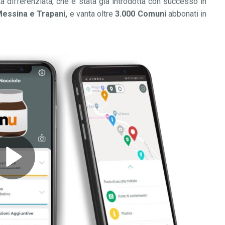
ta differenziata, che
è
stata gi
à
introdotta con successo in
Messina e Trapani,
e
vanta oltre
3.000 Comuni
abbonati in