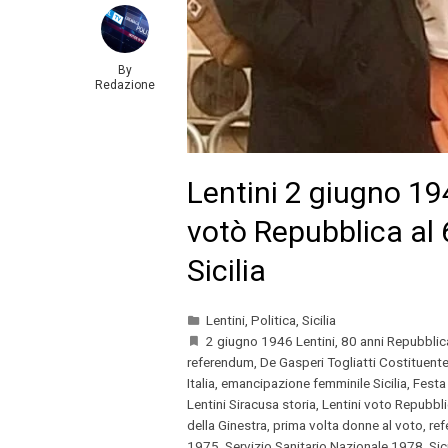
By
Redazione
Lentini 2 giugno 19
votò Repubblica al
Sicilia
Lentini
,
Politica
,
Sicilia
2 giugno 1946 Lentini
,
80 anni Repubblica
referendum
,
De Gasperi Togliatti Costituent
Italia
,
emancipazione femminile Sicilia
,
Festa
Lentini Siracusa storia
,
Lentini voto Repubbl
della Ginestra
,
prima volta donne al voto
,
ref
1975
,
Servizio Sanitario Nazionale 1978
,
Sic