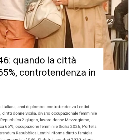
46: quando la città
 65%, controtendenza in
 Italiana
,
anni di piombo
,
controtendenza Lentini
e
,
diritti donne Sicilia
,
divario occupazionale femminile
 Repubblica 2 giugno
,
lavoro donne Mezzogiorno
,
ica 65%
,
occupazione femminile Sicilia 2026
,
Portella
erendum Repubblica Lentini
,
riforma diritto famiglia
ilia monarchia 1946
,
Statuto lavoratori 1970
,
storia