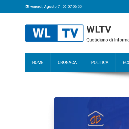
venerdì, Agosto 7
07:06:51
WLTV
Quotidiano di Infor
HOME
CRONACA
POLITICA
EC